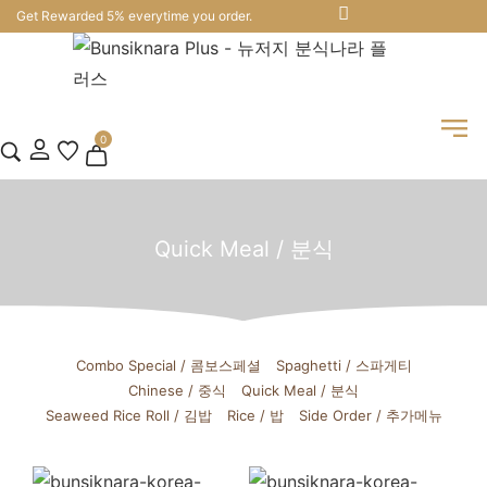
Get Rewarded 5% everytime you order.
0
Quick Meal / 분식
Combo Special / 콤보스페셜
Spaghetti / 스파게티
Chinese / 중식
Quick Meal / 분식
Seaweed Rice Roll / 김밥
Rice / 밥
Side Order / 추가메뉴