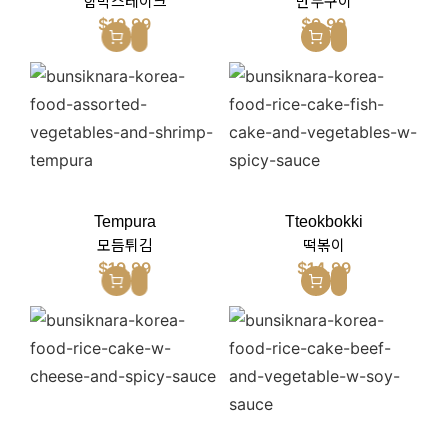
함박스테이크
만두구이
$
19.99
$
9.99
Tempura
Tteokbokki
모듬튀김
떡볶이
$
19.99
$
14.99