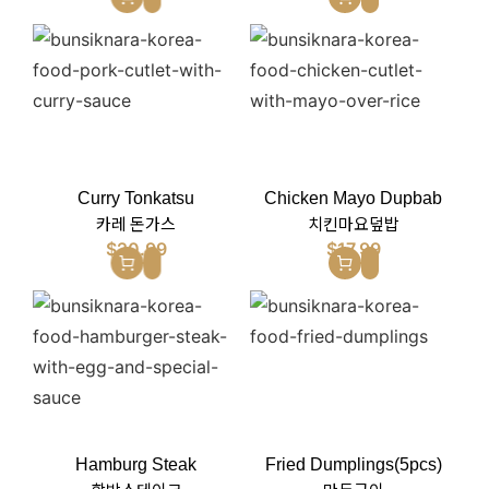
Curry Tonkatsu
Chicken Mayo Dupbab
카레 돈가스
치킨마요덮밥
$
20.99
$
17.99
Hamburg Steak
Fried Dumplings(5pcs)