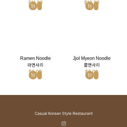
$
11.99
$
13.99
Ramen Noodle
Jjol Myeon Noodle
라면사리
쫄면사리
$
3.00
$
3.00
Casual Korean Style Restaurant